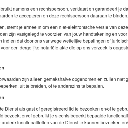
gebruikt namens een rechtspersoon, verklaart en garandeert je 
arden te accepteren en deze rechtspersoon daaraan te binden
n, stemt je ermee in om een niet-elektronische versie van dez
en zijn vastgelegd te voorzien van jouw handtekening en voor
 indien dat door ons vanwege wettelijke bepalingen of juridisch
 voor een dergelijke notariële akte die op ons verzoek is opgest
den
voorwaarden zijn alleen gemakshalve opgenomen en zullen niet g
perken, uit te breiden, of te anderszins te bepalen.
en
 Dienst als gast of geregistreerd lid te bezoeken en/of te gebr
lid bezoekt en/of gebruikt je slechts beperkt bepaalde functional
ndere functionaliteiten van de Dienst te kunnen bezoeken en/o