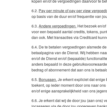
kopen en/of de vergoedingen daarvoor te bet
6.2.
Pay per minute of pay per view vergoed
op basis van de duur en/of frequentie van j
6.3.
Andere vergoedingen.
Het bezoek en/of 
voor een bepaald aantal credits, tokens, punt
dan ook. Met transacties via Creditcard kunn
6.4. De te betalen vergoedingen alsmede de 
betaalpagina van de Dienst. Wij hebben naa
en/of de Dienst en/of (bepaalde) functionalitei
anders bepaald in deze gebruiksvoorwaarden,
bedrag of abonnement dat aan ons is betaal
6.5.
Bonussen.
Je erkent expliciet dat enige 
toekent, op ieder moment door ons naar ons
en/of enige aansprakelijkheid van ons jegens
6.6. Je erkent dat wij de door jou (aan on
incasseren via de door jou opgegeven bankrek