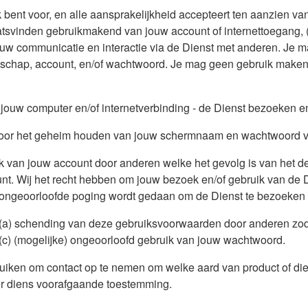
jk bent voor, en alle aansprakelijkheid accepteert ten aanzien va
laatsvinden gebruikmakend van jouw account of internettoegang, (
 jouw communicatie en interactie via de Dienst met anderen. J
atschap, account, en/of wachtwoord. Je mag geen gebruik maken
 jouw computer en/of internetverbinding - de Dienst bezoeken e
nt voor het geheim houden van jouw schermnaam en wachtwoord 
uik van jouw account door anderen welke het gevolg is van het d
 Wij het recht hebben om jouw bezoek en/of gebruik van de Di
 ongeoorloofde poging wordt gedaan om de Dienst te bezoeken e
er: (a) schending van deze gebruiksvoorwaarden door anderen zod
(c) (mogelijke) ongeoorloofd gebruik van jouw wachtwoord.
uiken om contact op te nemen om welke aard van product of die
der diens voorafgaande toestemming.