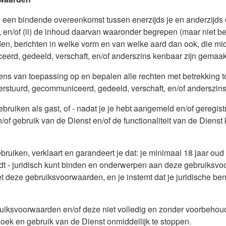
n bindende overeenkomst tussen enerzijds je en anderzijds on
 en/of (ii) de inhoud daarvan waaronder begrepen (maar niet bepe
iden, berichten in welke vorm en van welke aard dan ook, die mid
erd, gedeeld, verschaft, en/of anderszins kenbaar zijn gemaakt
ns van toepassing op en bepalen alle rechten met betrekking to
verstuurd, gecommuniceerd, gedeeld, verschaft, en/of anderszin
ruiken als gast, of - nadat je je hebt aangemeld en/of geregistr
f gebruik van de Dienst en/of de functionaliteit van de Dienst k
ruiken, verklaart en garandeert je dat: je minimaal 18 jaar oud 
indt - juridisch kunt binden en onderwerpen aan deze gebruiks
 met deze gebruiksvoorwaarden, en je instemt dat je juridische 
ruiksvoorwaarden en/of deze niet volledig en zonder voorbehoud 
zoek en gebruik van de Dienst onmiddellijk te stoppen.