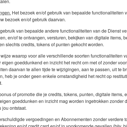
alen.
ingen.
Het bezoek en/of gebruik van bepaalde functionaliteiten 
ouw bezoek en/of gebruik daarvan.
gebruik van bepaalde andere functionaliteiten van de Dienst ve
en, en/of te ontvangen, versturen, bekijken van digitale items, b
en slechts credits, tokens of punten gekocht worden.
wijze waarop voor alle verschillende soorten functionaliteiten
r eigen goeddunkend en inzicht het recht om met of zonder vo
ten daarvan te allen tijde te wijzigingen, aan te passen, uit te br
 heb je onder geen enkele omstandigheid het recht op restituti
d.
bonus of promotie die je credits, tokens, punten, digitale items,
 eigen goeddunken en inzicht mag worden ingetrokken zonder da
 jou ontstaat.
s) verschuldigde vergoedingen en Abonnementen zonder verdere 
ening en/of credit card en/of in voorkomende gevallen (bijv. bi